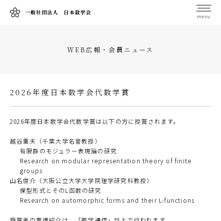
一般社団法人 日本数学会
menu
WEB広報・会員ニュース
2026年度日本数学会代数学賞
2026年度日本数学会代数学賞は以下の方に授賞されます。
越谷重夫（千葉大学名誉教授）
有限群のモジュラー表現論の研究
Research on modular representation theory of finite
groups
山名俊介（大阪公立大学大学院理学研究科教授）
保型形式とそのL函数の研究
Research on automorphic forms and their L-functions
受賞者の業績紹介は、「数学通信」誌上で行われます。