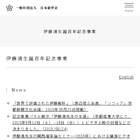
一般社団法人 日本数学会
menu
伊藤清生誕百年記念事業
伊藤清生誕百年記念事業
English
News
「世界で評価された伊藤解析」（渡辺信三会員、「ソフィア」京
都新聞文化会議、2015年09月25日掲載）
記念事業パネル展示「伊藤清先生の生涯」（京都産業大学にて、
2015年9月12日（土）--16日（水））とビデオ上映の日程などが
決まりました。 (2015/08/24)
伊藤清先生の関西確率論セミナー(1985年）における講演ビデオ