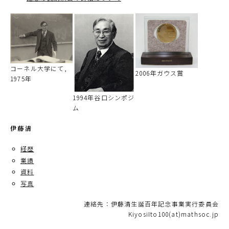
コーネル大学にて,
2006年ガウス賞
1975年
1994年谷口シンポジ
ム
伊藤清
経歴
業績
資料
写真
連絡先：伊藤清生誕百年記念事業実行委員会
KiyosiIto100(at)mathsoc.jp