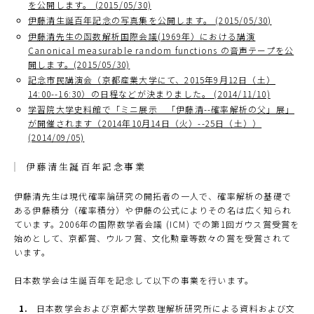
を公開します。 (2015/05/30)
伊藤清生誕百年記念の写真集を公開します。 (2015/05/30)
伊藤清先生の函数解析国際会議(1969年）における講演
Canonical measurable random functions の音声テープを公
開します。(2015/05/30)
記念市民講演会（京都産業大学にて、2015年9月12日（土）
14:00--16:30）の日程などが決まりました。 (2014/11/10)
学習院大学史料館で「ミニ展示 「伊藤清--確率解析の父」展」
が開催されます（2014年10月14日（火）--25日（土））
(2014/09/05)
伊藤清生誕百年記念事業
伊藤清先生は現代確率論研究の開拓者の一人で、確率解析の基礎で
ある伊藤積分（確率積分）や伊藤の公式によりその名は広く知られ
ています。2006年の国際数学者会議 (ICM) での第1回ガウス賞受賞を
始めとして、京都賞、ウルフ賞、文化勲章等数々の賞を受賞されて
います。
日本数学会は生誕百年を記念して以下の事業を行います。
日本数学会および京都大学数理解析研究所による資料および文