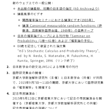
献のウェブ上での一般公開：
未出版の講義録、初期の日本語の論文 (Itô Archiveより)
講義風景のビデオ
関西確率論セミナーにおける講演ビデオ(1985年）
講演 Canonical measurable random functions（伊
藤清、函数解析国際会議、1969年）の音声テープ
日本の確率論グループによる刊行物「Seminar on
Probability」(1巻～61巻）および「確率論の手引」
80歳を記念して献呈された論文集
"Itô's Stochastic Calculus and Probability Theory",
ed. by N. Ikeda, S. Watanabe, M. Fukushima, H.
Kunita, Springer, 1996.（リンク終了）
日本数学会の欧文誌JMSJによる特集号の刊行
国際研究集会の開催：
京都大学数理解析研究所（主催）と日本数学会（共催）が共同
で、2015年9月7日～11日の期間、京都大学において国際研究集
会「確率解析」を開催する
記念市民講演会：
2015年9月12日に京都産業大学において記念の市民講演会を開
催する（京都産業大学、京都大学数理解析研究所との共催）
記念市民講演会の詳細について