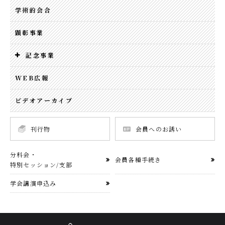
学術的会合
顕彰事業
記念事業
WEB広報
ビデオアーカイブ
刊行物
会員へのお誘い
分科会・
会員各種手続き
特別セッション/支部
学会講演申込み