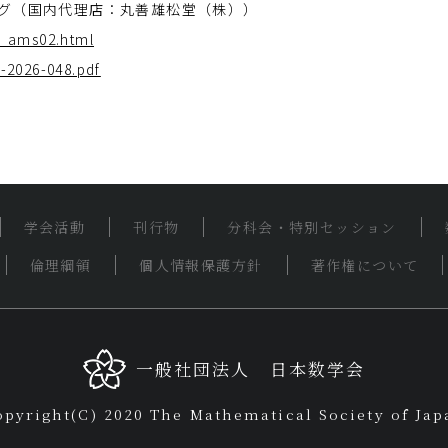
タログ（国内代理店：丸善雄松堂（株））
c_ams02.html
-2026-048.pdf
学会活動
刊行物
分科会・特別セッション
倫理綱領
個人情報保護方針
著作権について
一般社団法人 日本数学会
opyright(C) 2020 The Mathematical Society of Jap