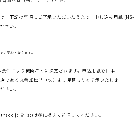
・丸善雄松堂（株）ウェブサイト）
関は、下記の事項にご了承いただいたうえで、
申し込み用紙 (MS-
ください。
位での契約となります。
が定める要件により機関ごとに決定されます。申込用紙を日本
店である丸善雄松堂（株）より見積もりを提示いたしま
ださい。
athsoc.jp ※(at)は＠に換えて送信してください。