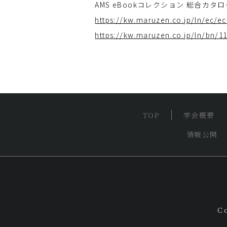
AMS eBookコレクション 総合カ
https://kw.maruzen.co.jp/ln/ec/e
https://kw.maruzen.co.jp/ln/bn/11
TOP
学会概要
情報公開
C