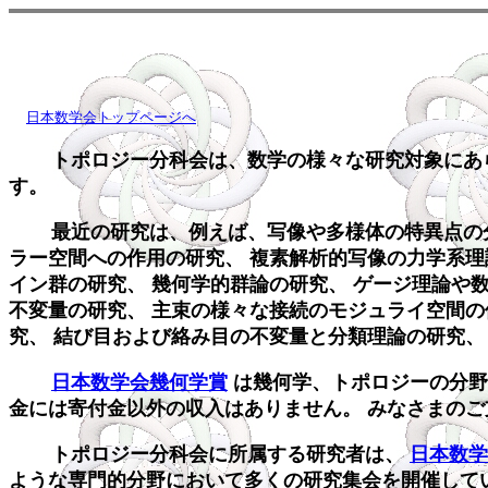
日本数学会トップページへ
トポロジー分科会は、数学の様々な研究対象にあら
す。
最近の研究は、例えば、写像や多様体の特異点の分
ラー空間への作用の研究、 複素解析的写像の力学系理
イン群の研究、 幾何学的群論の研究、 ゲージ理論や
不変量の研究、 主束の様々な接続のモジュライ空間の
究、 結び目および絡み目の不変量と分類理論の研究、
日本数学会幾何学賞
は幾何学、トポロジーの分野
金には寄付金以外の収入はありません。 みなさまのご
トポロジー分科会に所属する研究者は、
日本数学
ような専門的分野において多くの研究集会を開催して