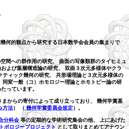
会
幾何的観点から研究する日本数学会会員の集まりで
空間への群作用の研究、 曲面の写像類群のタイヒミュ
論および葉層構造論の研究、 双曲３次元多様体やクラ
クティック幾何の研究、 共形場理論と３次元多様体の
、 同変一般（コ）ホモロジー理論とホモトピー論の研
わたっています。
さまからの寄付によって成り立っており、 幾何学賞基
み方法
） （
幾何学賞委員会規定
）。
合分科会
等の定期的な学術研究集会の他、 上にあげた
トポロジープロジェクト
として取りまとめてアナウン