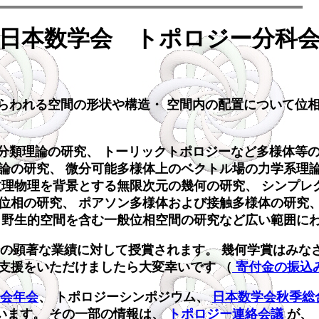
日本数学会 トポロジー分科
われる空間の形状や構造・ 空間内の配置について位相
類理論の研究、 トーリックトポロジーなど多様体等の
論の研究、 微分可能多様体上のベクトル場の力学系理
数理物理を背景とする無限次元の幾何の研究、 シンプレ
位相の研究、 ポアソン多様体および接触多様体の研究
 野生的空間を含む一般位相空間の研究など広い範囲に
の顕著な業績に対して授賞されます。 幾何学賞はみな
支援をいただけましたら大変幸いです （
寄付金の振込
会年会
、 トポロジーシンポジウム、
日本数学会秋季総
います。 その一部の情報は、
トポロジー連絡会議
が、