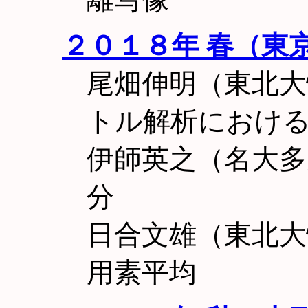
２０１８年 春（東
尾畑伸明（東北
トル解析におけ
伊師英之（名大多
分
日合文雄（東北大
用素平均