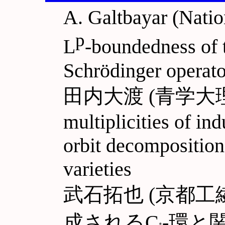
A. Galtbayar (Natio
p
L
-boundedness of t
Schrödinger operat
田内大渡 (青学大理工) R
multiplicities of in
orbit decomposition
varieties
武石拓也 (京都工
成されるC
-環と
∗