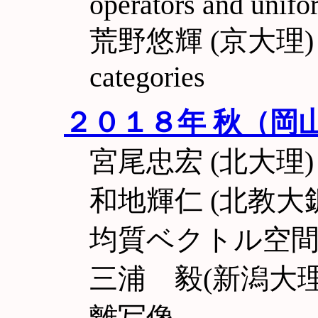
operators and unifo
荒野悠輝 (京大理) Act
categories
２０１８年 秋（岡
宮尾忠宏 (北大理
和地輝仁 (北教大釧路
均質ベクトル空
三浦 毅(新潟大
離写像