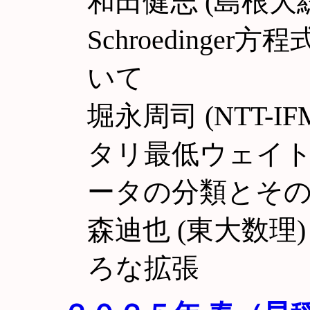
和田健志 (島根大総合
Schroeding
いて
堀永周司 (NTT-
タリ最低ウェイト
ータの分類とそ
森迪也 (東大数理)
ろな拡張