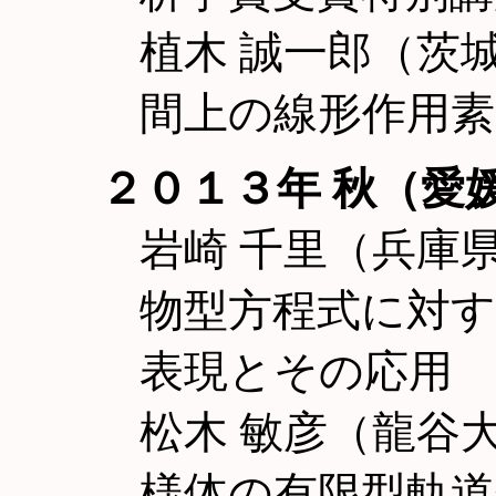
植木 誠一郎（茨城大工
間上の線形作用素
２０１３年 秋（愛
岩崎 千里（兵庫
物型方程式に対
表現とその応用
松木 敏彦（龍谷
様体の有限型軌道