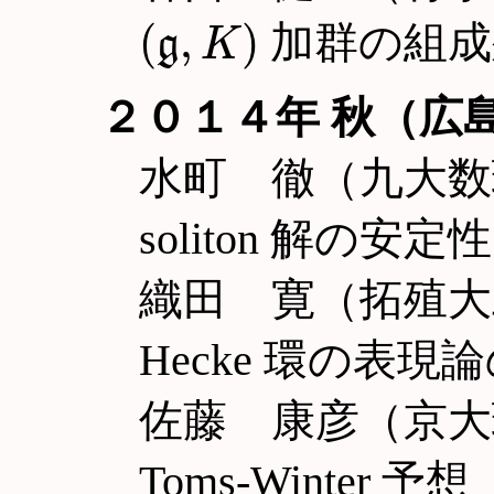
(
g
,
K
)
加群の組成
２０１４年 秋（広島
水町 徹（九大数理）K
soliton 解の安定性
織田 寛（拓殖大工
Hecke 環の表
佐藤 康彦（京大
Toms-Winter 予想