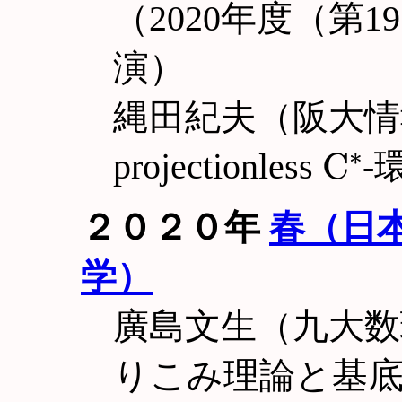
（2020年度（第
演）
縄田紀夫（阪大情報）
C
∗
projectionless
-
２０２０年
春（日
学）
廣島文生（九大数
りこみ理論と基