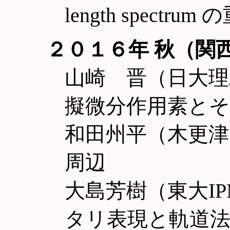
length spect
２０１６年 秋（関
山崎 晋（日大理
擬微分作用素と
和田州平（木更津
周辺
大島芳樹（東大IP
タリ表現と軌道