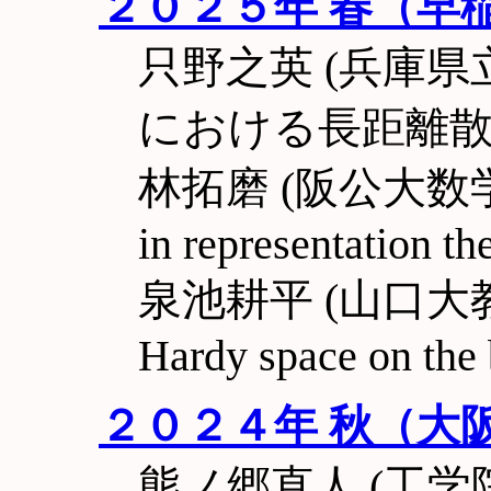
２０２５年 春（早
只野之英 (兵庫県
における長距離
林拓磨 (阪公大数学研) R
in representation th
泉池耕平 (山口大教育) I
Hardy space on the 
２０２４年 秋（大
熊ノ郷直人 (工学