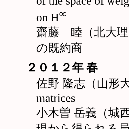
of the space of wei
∞
on H
齋藤 睦（北大理
の既約商
２０１２年 春
佐野 隆志（山形大理） 
matrices
小木曽 岳義（城西大理
現から得られる