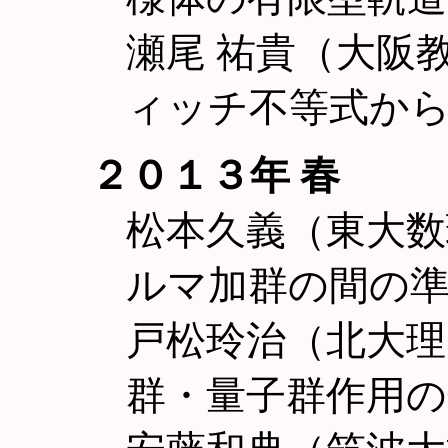
瀬尾 祐貴（大阪
ィッチ不等式か
２０１３年 春
松本久義（東大数
ルマ加群の間の
戸松玲治（北大理）V
群・量子群作用の