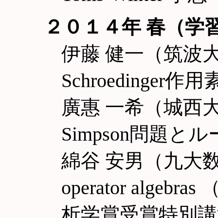
２０１４年 春（学
伊藤 健一（筑波
Schroedinge
廣惠 一希（城西大理
Simpson問題と
綿谷 安男（九大数理）Si
operator algeb
析学賞受賞特別講