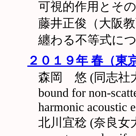
可視的作用とそ
藤井正俊（大阪教
纏わる不等式に
２０１９年 春（東
森岡 悠 (同志社大理工)
bound for non-scatte
harmonic acoustic e
北川宜稔 (奈良女大理) In