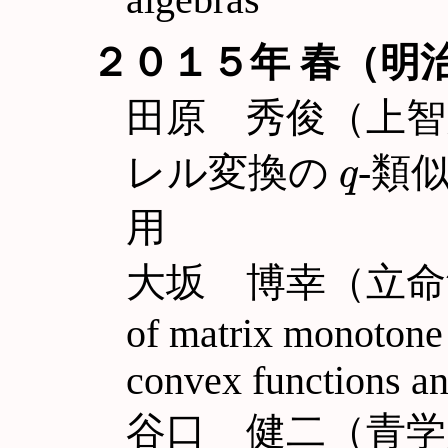
２０１５年 春（明
田原 秀俊（上
q
レル変換の
-類
用
大坂 博幸（立命館大
of matrix monotone 
convex functions an
谷口 健二（青学大理