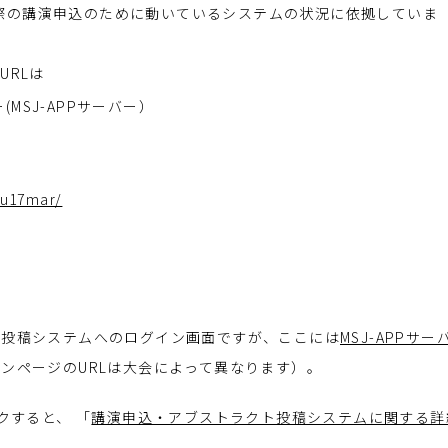
の実際の講演申込のために動いているシステムの状況に依拠していま
URLは
MSJ-APPサーバー）
mu17mar/
ト投稿システムへのログイン画面ですが、ここには
MSJ-APPサー
ンページのURLは大会によって異なります）。
クすると、 「
講演申込・アブストラクト投稿システムに関する詳